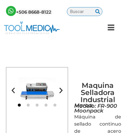
+506 8668-8122
Maquina
Selladora
Industrial
Marca:
Modelo: FR-900
Moonpack
Máquina de
sellado continuo
de acero