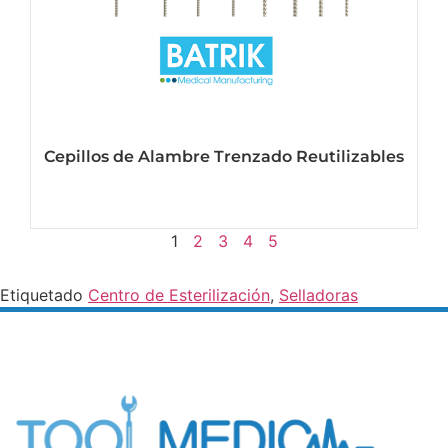
Cepillos de Alambre Trenzado Reutilizables
Ver mas
1
2
3
4
5
Etiquetado
Centro de Esterilización
,
Selladoras