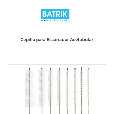
Cepillo para Escariador Acetabular
Ver mas