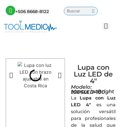
+506 8668-8122
Lupa con
Luz LED de
4"
Modelo:
Marca: IntBright
9206LED-100
La
Lupa con Luz
LED 4″
es una
solución versátil
para profesionales
de la salud que