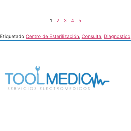
Ver mas
1
2
3
4
5
Etiquetado
Centro de Esterilización
,
Consulta
,
Diagnostico